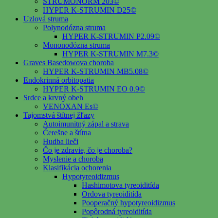
STRUMONORM 203©
HYPER K-STRUMIN D25©
Uzlová struma
Polynodózna struma
HYPER K-STRUMIN P2.09©
Mononodózna struma
HYPER K-STRUMIN M7.3©
Graves Basedowova choroba
HYPER K-STRUMIN MB5.08©
Endokrinná orbitopatia
HYPER K-STRUMIN EO 0.9©
Srdce a krvný obeh
VENOXAN Es©
Tajomstvá štítnej žľazy
Autoimunitný zápal a strava
Čerešne a štítna
Hudba lieči
Čo je zdravie, čo je choroba?
Myslenie a choroba
Klasifikácia ochorenia
Hypotyreoidizmus
Hashimotova tyreoiditída
Ordova tyreoiditída
Pooperačný hypotyreoidizmus
Popôrodná tyreoiditída