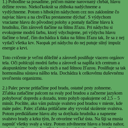
1.) Pohodlne sa posadíme, pričom máme narovnaný chrbát, hlavu
držíme rovno. Niekoľkokrát sa zhlboka nadýchneme a
vydýchneme. Potom s hlbokým nádychom cez nos zakloníme čo
najviac hlavu a na chvíľku prestaneme dýchať. S výdychom
vraciame hlavu do pôvodnej polohy a pomaly tlačíme hlavu k
hrudníku, čím zároveň tlačíme na štítnu žľazu. Pri nádychu si
evokujeme modrú farbu, ktorý vdychujeme, pri výdychu hlavu
tlačíme o hruď, čím dochádza k tlaku na štítnu žľazu tak, že sa z nej
vytlačí všetka krv. Naopak pri nádychu do nej putuje silný impulz
energie a krvi.
Toto cvičenie je veľmi dôležité a zároveň posilňuje viacero orgánov
tela. Oči pohlcujú modrú farbu a zároveň sa napĺňa ich centrum a
akupunktúrne body okolo nich a nad štítnou žľazou. Posilňuje sa tak
hormonálna sústava nášho tela. Dochádza k celkovému duševnému
uvoľneniu organizmu.
2.) Palec pevne pritlačíme pod bradu, ostatné prsty zohneme.
Zľahka zatlačíme palcom na svaly pod bradou a začneme jazykom
pohybovať dopredu a dozadu, tento pohyb opakujeme od 2,5 – 5
minút. Pocítite, ako vám pulzuje svalstvo pod bradou v mieste, kde
máte palec. Palec zľahka pritláčame aby vyvolal skrátenie svalstva.
Potom predkláňame hlavu aby sa dotýkala hrudníka a napneme
svalstvo brady a krku tým, že otvoríme veľké ústa. Na šiji sa musia
napnúť všetky svaly a väzy. Potom zdvihneme hlavu a bradu nahor,