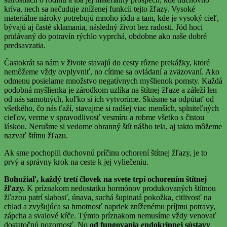
kríva, nech sa nečuduje zníženej funkcii tejto žľazy. Vysoké
materiálne nároky potrebujú mnoho jódu a tam, kde je vysoký cieľ,
bývajú aj časté sklamania, následný život bez radosti. Jód hoci
pridávaný do potravín rýchlo vyprchá, obdobne ako naše dobré
predsavzatia.
Častokrát sa nám v živote stavajú do cesty rôzne prekážky, ktoré
nemôžeme vždy ovplyvniť, no cítime sa ovládaní a zväzovaní. Ako
odmenu posielame množstvo negatívnych myšlienok pomsty. Každá
podobná myšlienka je zárodkom uzlíka na štítnej žľaze a záleží len
od nás samotných, koľko si ich vytvoríme. Skúsme sa odpútať od
všetkého, čo nás ťaží, stavajme si radšej viac menších, splniteľných
cieľov, verme v spravodlivosť vesmíru a robme všetko s čistou
láskou. Nerušme si vedome obranný štít nášho tela, aj takto môžeme
nazvať štítnu žľazu.
Ak sme pochopili duchovnú príčinu ochorení štítnej žľazy, je to
prvý a správny krok na ceste k jej vyliečeniu.
Bohužiaľ, každý tretí človek na svete trpí ochorením štítnej
žľazy.
K príznakom nedostatku hormónov produkovaných štítnou
žľazou patrí slabosť, únava, suchá šupinatá pokožka, citlivosť na
chlad a zvyšujúca sa hmotnosť napriek zníženému príjmu potravy,
zápcha a svalové kŕče. Týmto príznakom nemusíme vždy venovať
dostatočnú pozornosť. No
od fungovania endokrinnej sústavy