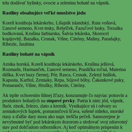
telu dodávať bylinky, ovocie a zeleninu bohaté na vápnik.
Rastliny obsahujúce veľké množstvo jódu
Koreň kostihoja lekárskeho, Lišajník islandský, Ruta voňavá,
Ľanové semeno, Kvet trnky, Rebríček, Fazuľové lusky, Trezalka
bodkovaná, Krušina farbiarska, Šalvia lekárska, Skorocel
kopijovitý, Bazalka, Cesnak, Višne, Citróny, Maliny, Paradajky,
Ríbezle, Jarabina
Rastliny bohaté na vápnik
Arnika horská, Koreň kostihoja lekárskeho, Krušina jelšová,
Rozmarín, Harmanček, Ľanové semeno, Praslička roľná, Materina
dúška, Kvet bazy čiernej, Pór, Rasca, Cesnak, Zelený hrášok,
Kapusta, Karfiol, Zemiaky, Repa, Sójové bôby, Čakankové puky,
Pomaranče, Višne, Hrušky, Ríbezle, Citróny.
Ak trpíte ochorením štítnej žľazy, konzumujte čo najviac potravín a
produktov bohatých na
stopové prvky
. Patria k nim: jód, vápnik,
fluór, zinok, železo, zlato a kremík. Vynikajúce sú i odvary so
zemiakových šupiek, pomarančová šťava, sušené mlieko, morské
riasy a ďalšie dary mora ako napr. treščia pečeň. Samozrejme je
nevyhnutné byť pod lekárskym dozorom a sledovať svoj zdravotný
stav pod dohľadom odborníkov. Aj keď optimálnym prispením k