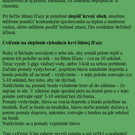
uzdraveniu je aj pomoc mentálna, čo znamená nepripúšťať si
chorobu.
Pri liečbe štítnej žľazy je potrebné
zlepšiť krvný obeh
, ktorému
môžeme pomôcť kontrastným sprchovaním sa teplou a studenou
vodou, alebo môžeme použiť bylinné zmesi, čím zosilníme liečebný
účinok.
Cvičenie na zlepšenie cirkulácie krvi štítnej žľazy
Ruky si šúchajte navzájom o seba tak, aby zostali pekne teplé a
potom ich položte na krk – na štítnu žľazu – cca na 10 sekúnd.
Teraz vypite 3 glgy vlažnej vody, alebo 3 krát za sebou prehltnite.
Začnite pomaly vydychovať, popritom hlavu natiahnite dopredu a
bradu položte až na hruď – vydýchnite – v tejto polohe zotrvajte cca
5-10 sekúnd, bez toho, aby ste dýchali.
Nadýchnite sa, pomaly bradu vytiahnite hore až do záklonu – čo
najviac to ide. V záklone dajte spodnú peru na hornú peru a v tejto
polohe zotrvajte opäť 5-10 sekúnd bez dýchania.
Pomaly vydychujte, hlava sa vracia dopredu a bradu položíme na
hrudník. Keď je brada na hrudníku, hlavu otočte pomaly doľava a
potom pomaly doprava, nakoniec zotrvajte s bradou na pár sekúnd
na hrudi.
Nadýchnite sa a pomaly vzpriamte hlavu.
Toto cvičenie Vám zaberie necelú minútu a má veľký a podstatný