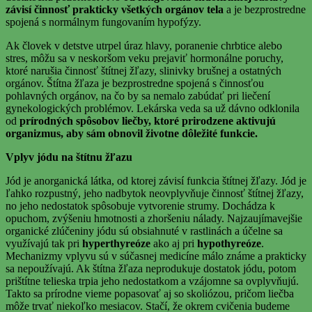
závisí činnosť prakticky všetkých orgánov tela
a je bezprostredne
spojená s normálnym fungovaním hypofýzy.
Ak človek v detstve utrpel úraz hlavy, poranenie chrbtice alebo
stres, môžu sa v neskoršom veku prejaviť hormonálne poruchy,
ktoré narušia činnosť štítnej žľazy, slinivky brušnej a ostatných
orgánov. Štítna žľaza je bezprostredne spojená s činnosťou
pohlavných orgánov, na čo by sa nemalo zabúdať pri liečení
gynekologických problémov. Lekárska veda sa už dávno odklonila
od
prírodných spôsobov liečby, ktoré prirodzene aktivujú
organizmus, aby sám obnovil životne dôležité funkcie.
Vplyv jódu na štítnu žľazu
Jód je anorganická látka, od ktorej závisí funkcia štítnej žľazy. Jód je
ľahko rozpustný, jeho nadbytok neovplyvňuje činnosť štítnej žľazy,
no jeho nedostatok spôsobuje vytvorenie strumy. Dochádza k
opuchom, zvýšeniu hmotnosti a zhoršeniu nálady. Najzaujímavejšie
organické zlúčeniny jódu sú obsiahnuté v rastlinách a účelne sa
využívajú tak pri
hyperthyreóze
ako aj pri
hypothyreóze
.
Mechanizmy vplyvu sú v súčasnej medicíne málo známe a prakticky
sa nepoužívajú. Ak štítna žľaza neprodukuje dostatok jódu, potom
prištítne telieska trpia jeho nedostatkom a vzájomne sa ovplyvňujú.
Takto sa prírodne vieme popasovať aj so skoliózou, pričom liečba
môže trvať niekoľko mesiacov. Stačí, že okrem cvičenia budeme