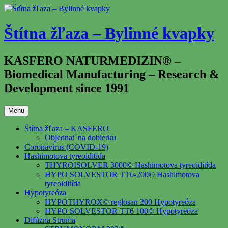
Prejsť
na
obsah
Štítna žľaza – Bylinné kvapky
KASFERO NATURMEDIZIN® –
Biomedical Manufacturing – Research &
Development since 1991
Menu
Štítna žľaza – KASFERO
Objednať na dobierku
Coronavirus (COVID-19)
Hashimotova tyreoiditída
THYROISOLVER 3000© Hashimotova tyreoiditída
HYPO SOLVESTOR TT6-200© Hashimotova
tyreoiditída
Hypotyreóza
HYPOTHYROX© reglosan 200 Hypotyreóza
HYPO SOLVESTOR TT6 100© Hypotyreóza
Difúzna Struma