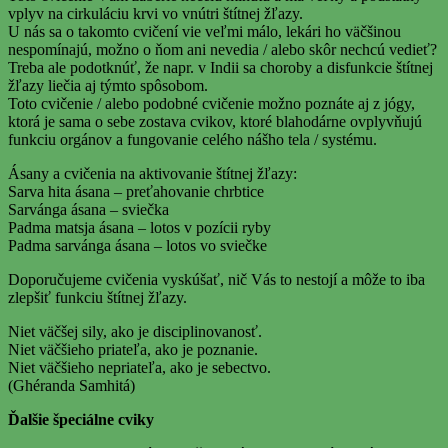
vplyv na cirkuláciu krvi vo vnútri štítnej žľazy.
U nás sa o takomto cvičení vie veľmi málo, lekári ho väčšinou
nespomínajú, možno o ňom ani nevedia / alebo skôr nechcú vedieť?
Treba ale podotknúť, že napr. v Indii sa choroby a disfunkcie štítnej
žľazy liečia aj týmto spôsobom.
Toto cvičenie / alebo podobné cvičenie možno poznáte aj z jógy,
ktorá je sama o sebe zostava cvikov, ktoré blahodárne ovplyvňujú
funkciu orgánov a fungovanie celého nášho tela / systému.
Ásany a cvičenia na aktivovanie štítnej žľazy:
Sarva hita ásana – preťahovanie chrbtice
Sarvánga ásana – sviečka
Padma matsja ásana – lotos v pozícii ryby
Padma sarvánga ásana – lotos vo sviečke
Doporučujeme cvičenia vyskúšať, nič Vás to nestojí a môže to iba
zlepšiť funkciu štítnej žľazy.
Niet väčšej sily, ako je disciplinovanosť.
Niet väčšieho priateľa, ako je poznanie.
Niet väčšieho nepriateľa, ako je sebectvo.
(Ghéranda Samhitá)
Ďalšie špeciálne cviky