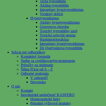
Tichá tyreoiditída
Akútna tyreoiditída
Iatrogénny hypotyreoidizmus
Vrodený deficit
Hypertyreoidizmus
Akútny hypertyreoidizmus
Gravesova choroba
Toxický tyreoidálny uzol
Toxická uzlovitá struma
Hashimototoxikóza
Iatrogénny hypertyreoidizmus
De Quervainova tyreoiditída
Sekcia pre odborníkov
Kontaktný formulár
Staňte sa certifikovaným terapeutom
Príručky na stiahnutie
Štítna žľaza od A – Z
Odborné podujatia
V zahraničí
Slovensko
O nás
Kontakt
Inovátorská spoločnosť KASFERO
Homeopatické lieky
Prírodné výživové doplnky