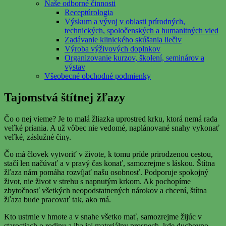
Naše odborné činnosti
Receptúrologia
Výskum a vývoj v oblasti prírodných,
technických, spoločenských a humanitných vied
Zadávanie klinického skúšania liečiv
Výroba výživových doplnkov
Organizovanie kurzov, školení, seminárov a
výstav
Všeobecné obchodné podmienky
Tajomstvá štítnej žľazy
Čo o nej vieme? Je to malá žliazka uprostred krku, ktorá nemá rada
veľké priania. A už vôbec nie vedomé, naplánované snahy vykonať
veľké, záslužné činy.
Čo má človek vytvoriť v živote, k tomu príde prirodzenou cestou,
stačí len načúvať a v pravý čas konať, samozrejme s láskou. Štítna
žľaza nám pomáha rozvíjať našu osobnosť. Podporuje spokojný
život, nie život v strehu s napnutým krkom. Ak pochopíme
zbytočnosť všetkých neopodstatnených nárokov a chcení, štítna
žľaza bude pracovať tak, ako má.
Kto ustrnie v hmote a v snahe všetko mať, samozrejme žijúc v
starostiach o rodinu a iba jej materiálny prospech, kde duchovno