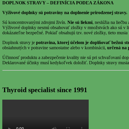
DOPLNOK STRAVY – DEFINÍCIA PODĽA ZÁKONA
Výživové doplnky sú potraviny na doplnenie prirodzenej stravy.
Sú koncentrovanými zdrojmi živín.
Nie sú liekmi
, neslúžia na liečbu
Výživové doplnky nesmú obsahovať zložky v množstvách ako sú v lie
dokázateľne bezpečné. Pokiaľ obsahujú tzv. nové zložky, tieto musia
Doplnok stravy je
potravina, ktorej účelom je doplňovať bežnú st
obsiahnutých v potravine samostatne alebo v kombinácii,
určená na 
Účinnosť produktu a zabezpečenie kvality nie sú pri schvaľovaní do
Deklarované účinky musí kedykoľvek doložiť. Doplnky stravy musia spĺ
Thyroid specialist since 1991