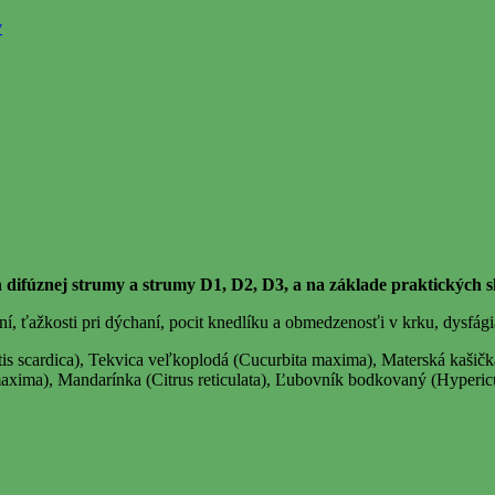
v
 difúznej strumy a strumy D1, D2, D3, a na základe praktických s
aní, ťažkosti pri dýchaní, pocit knedlíku a obmedzenosťi v krku, dysfági
itis scardica), Tekvica veľkoplodá (Cucurbita maxima), Materská kaši
maxima), Mandarínka (Citrus reticulata), Ľubovník bodkovaný (Hyper