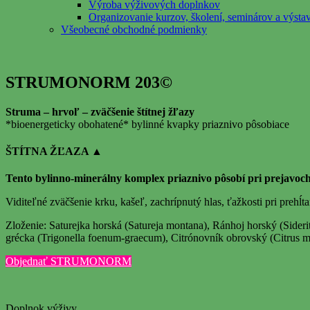
Výroba výživových doplnkov
Organizovanie kurzov, školení, seminárov a výsta
Všeobecné obchodné podmienky
STRUMONORM 203©
Struma – hrvoľ – zväčšenie štítnej žľazy
*bioenergeticky obohatené* bylinné kvapky priaznivo pôsobiace
ŠTÍTNA ŽĽAZA ▲
Tento bylinno-minerálny komplex priaznivo pôsobí pri prejavoch
Viditeľné zväčšenie krku, kašeľ, zachrípnutý hlas, ťažkosti pri prehĺt
Zloženie: Saturejka horská (Satureja montana), Ránhoj horský (Sider
grécka (Trigonella foenum-graecum), Citrónovník obrovský (Citrus 
Objednať STRUMONORM
Doplnok výživy.