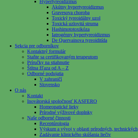
Hypertyreoidizmus
Akútny hypertyreoidizmus
Gravesova choroba
Toxický tyreoidálny uzol
Toxická uzlovitá struma
Hashimototoxikóza
Iatrogénny hypertyreoidizmus
De Quervainova tyreoiditída
Sekcia pre odborníkov
Kontaktný formulár
Staňte sa certifikovaným terapeutom
Príručky na stiahnutie
Štítna žľaza od A – Z
Odborné podujatia
V zahraničí
Slovensko
O nás
Kontakt
Inovátorská spoločnosť KASFERO
Homeopatické lieky
Prírodné výživové doplnky
Naše odborné činnosti
Receptúrologia
Výskum a vývoj v oblasti prírodných, technickýc
Zadávanie klinického skúšania liečiv