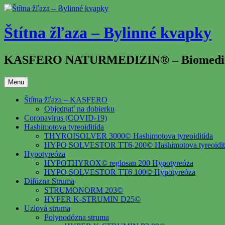
Prejsť
na
obsah
Štítna žľaza – Bylinné kvapky
KASFERO NATURMEDIZIN® – Biomedical 
Menu
Štítna žľaza – KASFERO
Objednať na dobierku
Coronavirus (COVID-19)
Hashimotova tyreoiditída
THYROISOLVER 3000© Hashimotova tyreoiditída
HYPO SOLVESTOR TT6-200© Hashimotova tyreoidit
Hypotyreóza
HYPOTHYROX© reglosan 200 Hypotyreóza
HYPO SOLVESTOR TT6 100© Hypotyreóza
Difúzna Struma
STRUMONORM 203©
HYPER K-STRUMIN D25©
Uzlová struma
Polynodózna struma