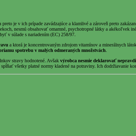
 a preto je v ich prípade zavádzajúce a klamlivé a zároveň preto zakáza
koch, nesmú obsahovať omamné, psychotropné látky a akékoľvek iné zl
 byť v súlade s nariadením (EC) 258/97.
ravu
a ktorá je koncentrovaným zdrojom vitamínov a minerálnych látok
priamu spotrebu v malých odmeraných množstvách
.
plnkov stravy hodnotené. Avšak
výrobca nesmie deklarovať nepravdi
ňať všetky platné normy kladené na potraviny. Ich dodržiavanie kontro