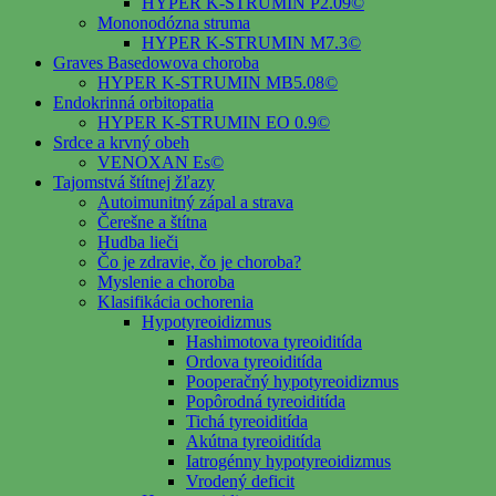
HYPER K-STRUMIN P2.09©
Mononodózna struma
HYPER K-STRUMIN M7.3©
Graves Basedowova choroba
HYPER K-STRUMIN MB5.08©
Endokrinná orbitopatia
HYPER K-STRUMIN EO 0.9©
Srdce a krvný obeh
VENOXAN Es©
Tajomstvá štítnej žľazy
Autoimunitný zápal a strava
Čerešne a štítna
Hudba lieči
Čo je zdravie, čo je choroba?
Myslenie a choroba
Klasifikácia ochorenia
Hypotyreoidizmus
Hashimotova tyreoiditída
Ordova tyreoiditída
Pooperačný hypotyreoidizmus
Popôrodná tyreoiditída
Tichá tyreoiditída
Akútna tyreoiditída
Iatrogénny hypotyreoidizmus
Vrodený deficit